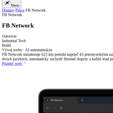
Menu
Domov
·
Práca
·
FB Network
01
Domov
FB Network
02
Práca
03
Služby
F
B
N
e
t
w
o
r
k
04
Žurnál
05
Štúdio
Odvetvie
06
Kontakt
Industrial Tech
Build
Vývoj webu · AI automatizácia
FB Network monitoruje 623 km potrubí naprieč 43 priemyselnými zari
dvoch jazykoch, automaticky zachytiť firemné dopyty a každý lead pr
Pozrieť web