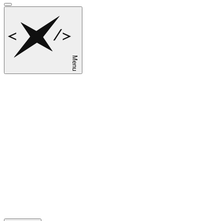
Menu
sk
en
ru