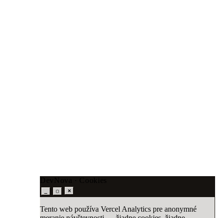
DevNova · Cookies
×
_
▢
Tento web používa Vercel Analytics pre anonymné
meranie návštevnosti — žiadne cookies, žiadne