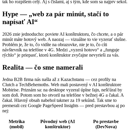
tak ho rozpíšem celý. Aj s číslami, aj s tým, kde som sa najprv sekol.
Hype — „web za pár minút, stačí to
napísať AI“
2026 znie jednoducho: poviete AI konštruktoru, čo chcete, a o pár
minút máte hotový web. A naozaj — vizuálne to vie vyzerať slušne.
Problém je, že to, čo vidíte na obrazovke, nie je to, čo cíti
návštevník na telefóne v 4G. Medzi „vyzerá hotovo“ a „funguje
rýchlo“ je priepasť, ktorú konštruktor zvyčajne nevyrieši za vás.
Realita — čo sme namerali
Jedna B2B firma nás našla až z Kazachstanu — cez profily na
Clutch a TechBehemoths. Web mali postavený v AI konštruktore
Mobirise. Priznám sa: na desktope vyzeral úplne fajn, nešťúral by
som doň. Potom som ho otvoril na telefóne v bežnej 4G a čakal. A
čakal. Hlavný obsah nabehol takmer za 19 sekúnd. Tak sme to
premerali cez Google PageSpeed Insights — pred prestavbou aj po
nej:
Metrika
Pôvodný web (AI
Po prestavbe
(mobil)
konštruktor)
(DevNova)