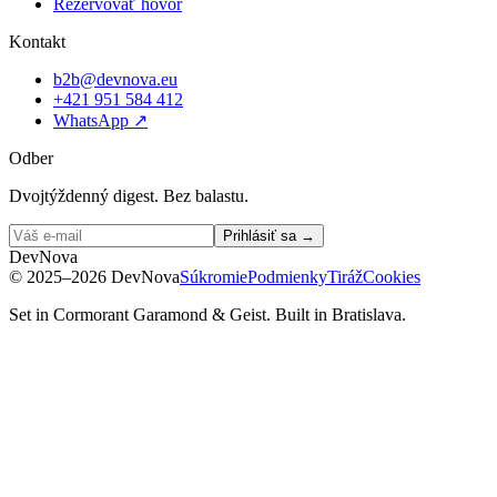
Rezervovať hovor
Kontakt
b2b@devnova.eu
+421 951 584 412
WhatsApp
↗
Odber
Dvojtýždenný digest. Bez balastu.
Prihlásiť sa →
D
e
v
N
o
v
a
©
2025–2026
DevNova
Súkromie
Podmienky
Tiráž
Cookies
Set in Cormorant Garamond & Geist. Built in Bratislava.