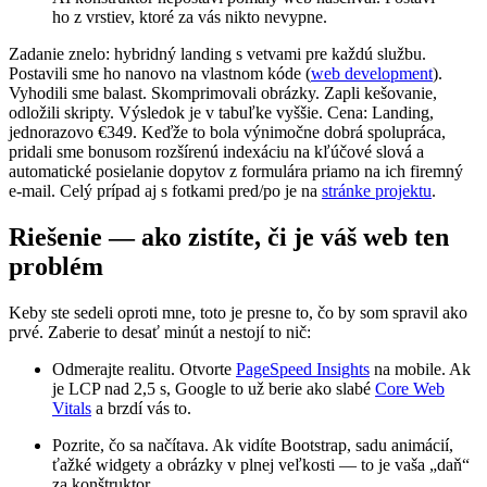
ho z vrstiev, ktoré za vás nikto nevypne.
Zadanie znelo: hybridný landing s vetvami pre každú službu.
Postavili sme ho nanovo na vlastnom kóde (
web development
).
Vyhodili sme balast. Skomprimovali obrázky. Zapli kešovanie,
odložili skripty. Výsledok je v tabuľke vyššie. Cena: Landing,
jednorazovo €349. Keďže to bola výnimočne dobrá spolupráca,
pridali sme bonusom rozšírenú indexáciu na kľúčové slová a
automatické posielanie dopytov z formulára priamo na ich firemný
e‑mail. Celý prípad aj s fotkami pred/po je na
stránke projektu
.
Riešenie — ako zistíte, či je váš web ten
problém
Keby ste sedeli oproti mne, toto je presne to, čo by som spravil ako
prvé. Zaberie to desať minút a nestojí to nič:
Odmerajte realitu. Otvorte
PageSpeed Insights
na mobile. Ak
je LCP nad 2,5 s, Google to už berie ako slabé
Core Web
Vitals
a brzdí vás to.
Pozrite, čo sa načítava. Ak vidíte Bootstrap, sadu animácií,
ťažké widgety a obrázky v plnej veľkosti — to je vaša „daň“
za konštruktor.