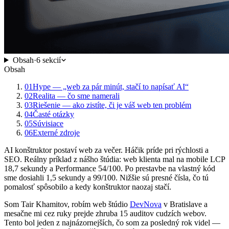
Obsah
·
6
sekcií
Obsah
01
Hype — „web za pár minút, stačí to napísať AI“
02
Realita — čo sme namerali
03
Riešenie — ako zistíte, či je váš web ten problém
04
Časté otázky
05
Súvisiace
06
Externé zdroje
AI konštruktor postaví web za večer. Háčik príde pri rýchlosti a
SEO. Reálny príklad z nášho štúdia: web klienta mal na mobile LCP
18,7 sekundy a Performance 54/100. Po prestavbe na vlastný kód
sme dosiahli 1,5 sekundy a 99/100. Nižšie sú presné čísla, čo tú
pomalosť spôsobilo a kedy konštruktor naozaj stačí.
Som Tair Khamitov, robím web štúdio
DevNova
v Bratislave a
mesačne mi cez ruky prejde zhruba 15 auditov cudzích webov.
Tento bol jeden z najnázornejších, čo som za posledný rok videl —