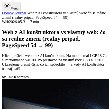
Menu
Domov
·
Journal
·
Web z AI konštruktora vs vlastný web: čo sa reálne
01
Domov
zmení (reálny prípad, PageSpeed 54 → 99)
02
Práca
Web
2026-05-31
·
7
min
03
Služby
04
Žurnál
Web z AI konštruktora vs vlastný web: čo
05
Štúdio
sa reálne zmení (reálny prípad,
06
Kontakt
PageSpeed 54 → 99)
Klient prišiel s webom z AI konštruktora. Na mobile mal LCP 18,7 s
a Performance 54/100. Po prestavbe na vlastný kód: 1,5 s a 99/100.
Ukazujeme presné čísla, čo ich spôsobilo — a kedy AI konštruktor
naozaj stačí.
by
Tair Khamitov