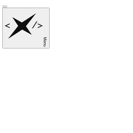
Menu
sk
en
ru