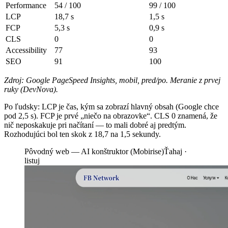
Performance
54 / 100
99 / 100
LCP
18,7 s
1,5 s
FCP
5,3 s
0,9 s
CLS
0
0
Accessibility
77
93
SEO
91
100
Zdroj: Google PageSpeed Insights, mobil, pred/po. Meranie z prvej
ruky (DevNova).
Po ľudsky: LCP je čas, kým sa zobrazí hlavný obsah (Google chce
pod 2,5 s). FCP je prvé „niečo na obrazovke“. CLS 0 znamená, že
nič neposkakuje pri načítaní — to mali dobré aj predtým.
Rozhodujúci bol ten skok z 18,7 na 1,5 sekundy.
Pôvodný web — AI konštruktor (Mobirise)
Ťahaj ·
listuj