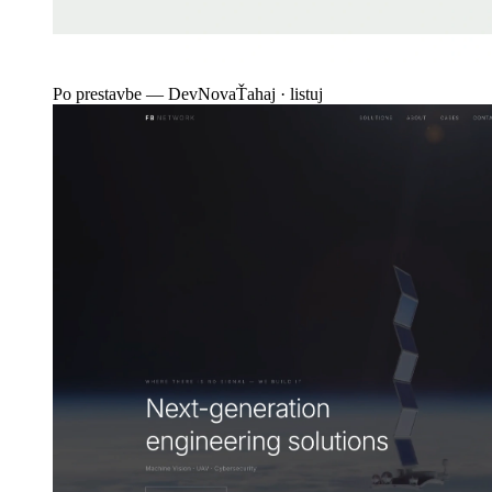
Po prestavbe — DevNova
Ťahaj · listuj