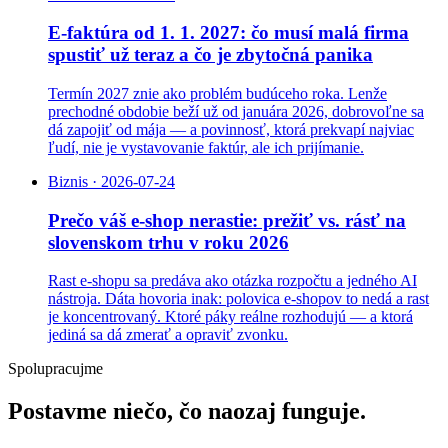
E-faktúra od 1. 1. 2027: čo musí malá firma
spustiť už teraz a čo je zbytočná panika
Termín 2027 znie ako problém budúceho roka. Lenže
prechodné obdobie beží už od januára 2026, dobrovoľne sa
dá zapojiť od mája — a povinnosť, ktorá prekvapí najviac
ľudí, nie je vystavovanie faktúr, ale ich prijímanie.
Biznis
·
2026-07-24
Prečo váš e-shop nerastie: prežiť vs. rásť na
slovenskom trhu v roku 2026
Rast e-shopu sa predáva ako otázka rozpočtu a jedného AI
nástroja. Dáta hovoria inak: polovica e-shopov to nedá a rast
je koncentrovaný. Ktoré páky reálne rozhodujú — a ktorá
jediná sa dá zmerať a opraviť zvonku.
Spolupracujme
Postavme
niečo,
čo
naozaj
funguje.