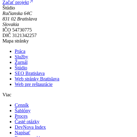
Začať projekt
Štúdio
Račianska 64C
831 02
Bratislava
Slovakia
IČO
54730775
DIČ
3121342257
Mapa stránky
Práca
Služby
Žurnál
Štúdio
SEO Bratislava
Web stránky Bratislava
Web pre reštaurácie
Viac
Cenník
Šablóny
Proces
Časté otázky
DevNova Index
Napísať