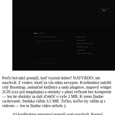
Prečo bol taký pomalý, keď vyzeral dobre? NATVRDO: nie
naschvál. Z vrstiev, ktoré za vás nikto nevypne. Konštruktor naložil
celý Bootstrap, animačné knižnice a sadu pluginov, mapový widget
2GIS (cez pol megabajtu) a obrázky v plnej veľkosti bez kompresie
— len tie obrázky sa dali zľahčiť o vyše 2 MB. K tomu žiadne
cachovanie. Stránka vážila 3,5 MB. Toľko, koľko by vážila aj s
videom — len tu žiadne video nebolo ).
AI konštruktor nepostaví pomalý web naschvál. Postaví