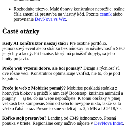
Rozhodnite triezvo. Malé úpravy konštruktor neprežije; reálne
čísla zmení až prestavba na vlastný kód. Pozrite
cenník
alebo
porovnanie
DevNova vs Wix
.
Časté otázky
Kedy AI konštruktor naozaj stačí?
Pre osobné portfólio,
jednorazový event alebo stránku bez nárokov na návštevnosť a SEO
je rýchly a lacný. Pri biznise, ktorý má prinášať dopyty, sa jeho
limity prejavia.
Prečo web vyzeral dobre, ale bol pomalý?
Dizajn a rýchlosť sú
dve rôzne veci. Konštruktor optimalizuje vzhľad, nie to, čo je pod
kapotou.
Prečo je web z Mobirise pomalý?
Mobirise poskladá stránku z
hotových blokov a priloží k nim celý Bootstrap, knižnice animácií a
pluginy — aj tie, čo na webe nepoužijete. K tomu obrázky v plnej
veľkosti bez kompresie. Sám od seba to nevypne nikto, takže sa to
všetko ťahá naraz. Presne to sme videli aj tu: 3,5 MB a LCP 18,7 s.
Koľko stojí prestavba?
Landing od €349 jednorazovo. Presná
ponuka v briefe. Regionálne ceny naživo nájdete v
DevNova Index
.