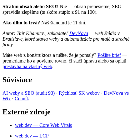
Stratím obsah alebo SEO?
Nie — obsah prenesieme, SEO
spravidla zlepšíme (tu skóre stúplo z 91 na 100).
Ako dlho to trvá?
Náš štandard je 11 dní.
Autor: Tair Khamitov, zakladateľ
DevNova
— web štúdio v
Bratislave, ktoré stavia weby a automatizácie pre malé a stredné
firmy.
Máte web z konštruktora a tušíte, že je pomalý?
Pošlite brief
—
premeriame ho a povieme rovno, či stačí úprava alebo sa oplatí
prestavba na vlastný web
.
Súvisiace
AI weby a SEO (audit 93)
·
Rýchlosť SK webov
·
DevNova vs
Wix
·
Cenník
Externé zdroje
web.dev — Core Web Vitals
web.dev — LCP