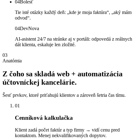
04
Bolesť
Tie isté otázky každý deň: „kde je moja faktúra“, „aký mám
odvod“.
04
DevNova
AI-asistent 24/7 na stránke aj v portáli: odpovedá z reálnych
dát klienta, eskaluje len zložité.
03
Anatómia
Z
čoho
sa
skladá
web
+
automatizácia
účtovníckej
kancelárie.
Šesť prvkov, ktoré priťahujú klientov a zároveň šetria čas tímu.
01
Cenníková kalkulačka
Klient zadá počet faktúr a typ firmy → vidí cenu pred
kontaktom. Menej nekvalifikovaných dopytov.