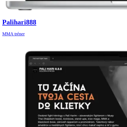
Palihari888
MMA tréner