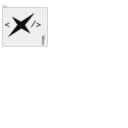
Menu
sk
en
ru