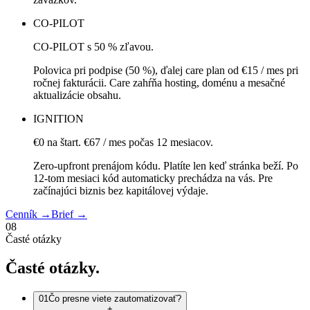
CO-PILOT
CO-PILOT s 50 % zľavou.
Polovica pri podpise (50 %), ďalej care plan od €15 / mes pri
ročnej fakturácii. Care zahŕňa hosting, doménu a mesačné
aktualizácie obsahu.
IGNITION
€0 na štart. €67 / mes počas 12 mesiacov.
Zero-upfront prenájom kódu. Platíte len keď stránka beží. Po
12-tom mesiaci kód automaticky prechádza na vás. Pre
začínajúci biznis bez kapitálovej výdaje.
Cenník
→
Brief
→
08
Časté otázky
Časté
otázky.
01
Čo presne viete zautomatizovať?
+