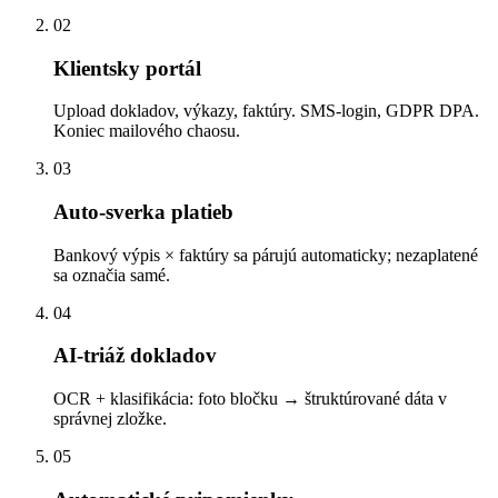
02
Klientsky portál
Upload dokladov, výkazy, faktúry. SMS-login, GDPR DPA.
Koniec mailového chaosu.
03
Auto-sverka platieb
Bankový výpis × faktúry sa párujú automaticky; nezaplatené
sa označia samé.
04
AI-triáž dokladov
OCR + klasifikácia: foto bločku → štruktúrované dáta v
správnej zložke.
05