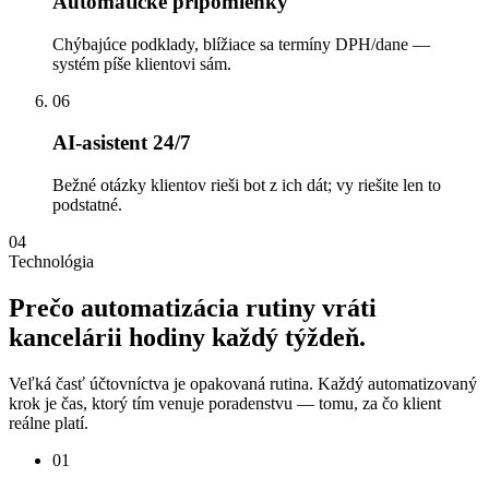
Automatické pripomienky
Chýbajúce podklady, blížiace sa termíny DPH/dane —
systém píše klientovi sám.
06
AI-asistent 24/7
Bežné otázky klientov rieši bot z ich dát; vy riešite len to
podstatné.
04
Technológia
Prečo
automatizácia
rutiny
vráti
kancelárii
hodiny
každý
týždeň.
Veľká časť účtovníctva je opakovaná rutina. Každý automatizovaný
krok je čas, ktorý tím venuje poradenstvu — tomu, za čo klient
reálne platí.
01