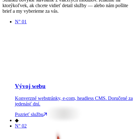
ktorýkoľvek, ak chcete vidieť detail služby — alebo nám pošlite
brief a my vyberieme za vás.
N°
01
www
Vývoj webu
Konverzné webstránky, e-com, headless CMS. Doručené za
jedenásť dní.
Pozrieť službu
◆
N°
02