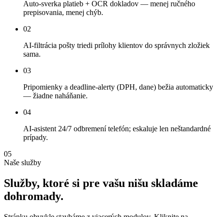
Auto-sverka platieb + OCR dokladov — menej ručného
prepisovania, menej chýb.
02
AI-filtrácia pošty triedi prílohy klientov do správnych zložiek
sama.
03
Pripomienky a deadline-alerty (DPH, dane) bežia automaticky
— žiadne naháňanie.
04
AI-asistent 24/7 odbremení telefón; eskaluje len neštandardné
prípady.
05
Naše služby
Služby,
ktoré
si
pre
vašu
nišu
skladáme
dohromady.
Stránku obvykle stavbáme z viacerých modulov. Kliknite na