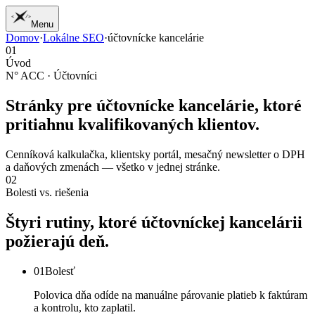
Menu
Domov
·
Lokálne SEO
·
účtovnícke kancelárie
01
Domov
01
02
Práca
Úvod
03
Služby
N° ACC · Účtovníci
04
Žurnál
05
Štúdio
Stránky pre
účtovnícke kancelárie
, ktoré
06
Kontakt
pritiahnu kvalifikovaných klientov.
Cenníková kalkulačka, klientsky portál, mesačný newsletter o DPH
a daňových zmenách — všetko v jednej stránke.
02
Bolesti vs. riešenia
Štyri
rutiny,
ktoré
účtovníckej
kancelárii
požierajú
deň.
01
Bolesť
Polovica dňa odíde na manuálne párovanie platieb k faktúram
a kontrolu, kto zaplatil.