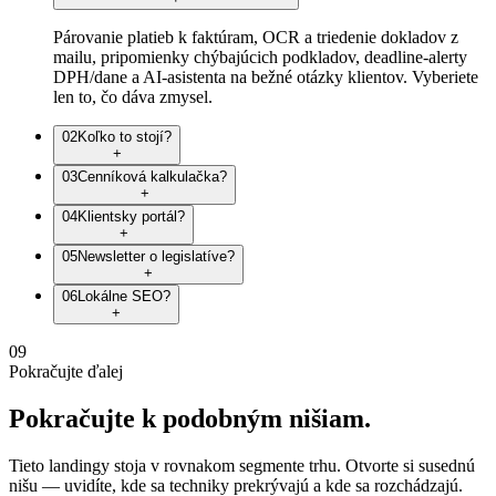
Párovanie platieb k faktúram, OCR a triedenie dokladov z
mailu, pripomienky chýbajúcich podkladov, deadline-alerty
DPH/dane a AI-asistenta na bežné otázky klientov. Vyberiete
len to, čo dáva zmysel.
02
Koľko to stojí?
+
03
Cenníková kalkulačka?
+
04
Klientsky portál?
+
05
Newsletter o legislatíve?
+
06
Lokálne SEO?
+
09
Pokračujte ďalej
Pokračujte
k
podobným
nišiam.
Tieto landingy stoja v rovnakom segmente trhu. Otvorte si susednú
nišu — uvidíte, kde sa techniky prekrývajú a kde sa rozchádzajú.