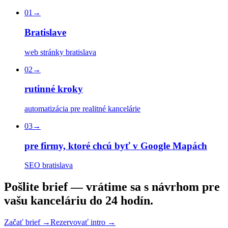
01
→
Bratislave
web stránky bratislava
02
→
rutinné kroky
automatizácia pre realitné kancelárie
03
→
pre firmy, ktoré chcú byť v Google Mapách
SEO bratislava
P
o
š
l
i
t
e
b
r
i
e
f
—
v
r
á
t
i
m
e
s
a
s
n
á
v
r
h
o
m
p
r
e
v
a
š
u
k
a
n
c
e
l
á
r
i
u
d
o
2
4
h
o
d
í
n
.
Začať brief
→
Rezervovať intro
→