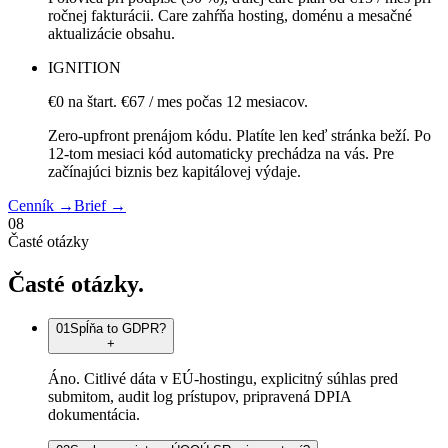
ročnej fakturácii. Care zahŕňa hosting, doménu a mesačné
aktualizácie obsahu.
IGNITION
€0 na štart. €67 / mes počas 12 mesiacov.
Zero-upfront prenájom kódu. Platíte len keď stránka beží. Po
12-tom mesiaci kód automaticky prechádza na vás. Pre
začínajúci biznis bez kapitálovej výdaje.
Cenník
→
Brief
→
08
Časté otázky
Časté
otázky.
01
Spĺňa to GDPR?
+
Áno. Citlivé dáta v EÚ-hostingu, explicitný súhlas pred
submitom, audit log prístupov, pripravená DPIA
dokumentácia.