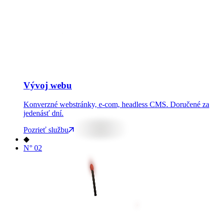
www
Vývoj webu
Konverzné webstránky, e-com, headless CMS. Doručené za
jedenásť dní.
Pozrieť službu
◆
N°
02