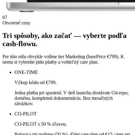
07
Otvorené ceny
Tri spôsoby, ako začať — vyberte podľa
cash-flowu.
Pre túto nišu obvykle volíme tier Marketing (basePrice €799). K
nemu si vyberáte plán platby a voliteľný care plan.
ONE-TIME
Výkup kódu od €799.
Jedna platba pri spustení. V deň launchu dostávate Git-repo,
doménu, kompletnú dokumentáciu. Bez mesačných
záväzkov.
CO-PILOT
CO-PILOT s 50 % zľavou.
Polovica pri podpise (50 %), ďalej care plan od €15 / mes pri