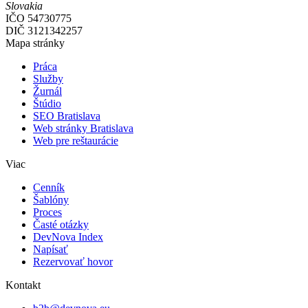
Slovakia
IČO
54730775
DIČ
3121342257
Mapa stránky
Práca
Služby
Žurnál
Štúdio
SEO Bratislava
Web stránky Bratislava
Web pre reštaurácie
Viac
Cenník
Šablóny
Proces
Časté otázky
DevNova Index
Napísať
Rezervovať hovor
Kontakt