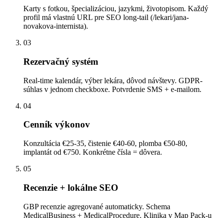
Karty s fotkou, špecializáciou, jazykmi, životopisom. Každý
profil má vlastnú URL pre SEO long-tail (/lekari/jana-
novakova-internista).
03
Rezervačný systém
Real-time kalendár, výber lekára, dôvod návštevy. GDPR-
súhlas v jednom checkboxe. Potvrdenie SMS + e-mailom.
04
Cenník výkonov
Konzultácia €25-35, čistenie €40-60, plomba €50-80,
implantát od €750. Konkrétne čísla = dôvera.
05
Recenzie + lokálne SEO
GBP recenzie agregované automaticky. Schema
MedicalBusiness + MedicalProcedure. Klinika v Map Pack-u