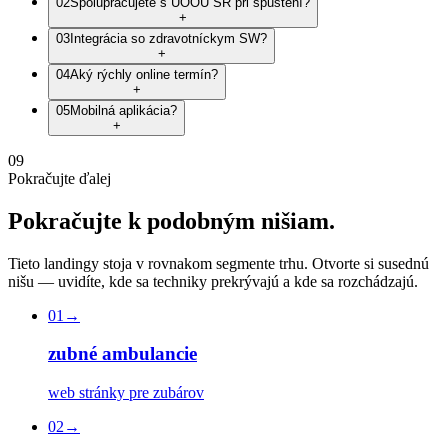
02
Spolupracujete s ÚOOÚ SR pri spustení?
+
03
Integrácia so zdravotníckym SW?
+
04
Aký rýchly online termín?
+
05
Mobilná aplikácia?
+
09
Pokračujte ďalej
Pokračujte
k
podobným
nišiam.
Tieto landingy stoja v rovnakom segmente trhu. Otvorte si susednú
nišu — uvidíte, kde sa techniky prekrývajú a kde sa rozchádzajú.
01
→
zubné ambulancie
web stránky pre zubárov
02
→