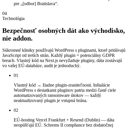
pre „[odbor] Bratislava“.
04
Technológia
Bezpečnosť
osobných
dát
ako
východisko,
nie
addon.
Súkromné kliniky používajú WordPress s pluginami, ktoré pridávajú
JavaScript od tretích strán. Každý plugin = potenciálny GDPR
breach. Vlastný kód na Next.js nevyžaduje pluginy, dáta zostávajú
vo vašej EÚ-databáze, audit je jednoduchý.
01
Vlastný kód → žiadne plugin-zraniteľnosti. Inštalácie
WordPress s desiatkami pluginov patria medzi časté ciele
automatizovaných ransomware útokov — každý
neaktualizovaný plugin je vstupná brána.
02
EÚ-hosting Vercel Frankfurt + Resend (Dublin) — dáta
neopúšťajú EÚ. Schrems II compliance bez dodatočnej