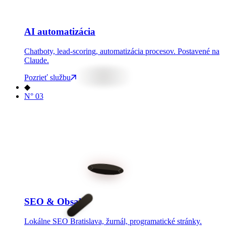
AI automatizácia
Chatboty, lead-scoring, automatizácia procesov. Postavené na
Claude.
Pozrieť službu
◆
N°
03
SEO & Obsah
Lokálne SEO Bratislava, žurnál, programatické stránky.