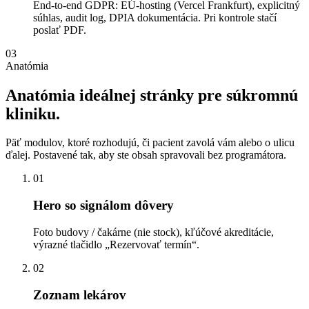
End-to-end GDPR: EÚ-hosting (Vercel Frankfurt), explicitný
súhlas, audit log, DPIA dokumentácia. Pri kontrole stačí
poslať PDF.
03
Anatómia
Anatómia
ideálnej
stránky
pre
súkromnú
kliniku.
Päť modulov, ktoré rozhodujú, či pacient zavolá vám alebo o ulicu
ďalej. Postavené tak, aby ste obsah spravovali bez programátora.
01
Hero so signálom dôvery
Foto budovy / čakárne (nie stock), kľúčové akreditácie,
výrazné tlačidlo „Rezervovať termín“.
02
Zoznam lekárov