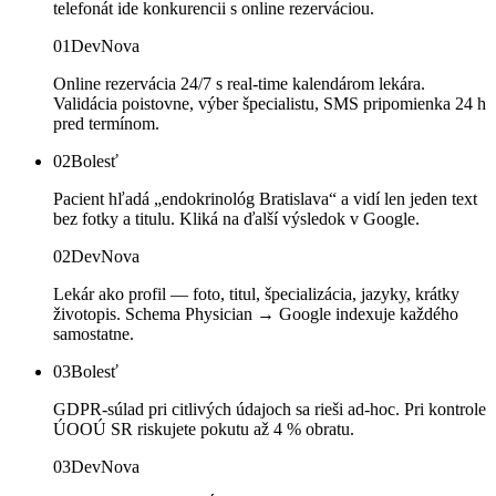
telefonát ide konkurencii s online rezerváciou.
01
DevNova
Online rezervácia 24/7 s real-time kalendárom lekára.
Validácia poistovne, výber špecialistu, SMS pripomienka 24 h
pred termínom.
02
Bolesť
Pacient hľadá „endokrinológ Bratislava“ a vidí len jeden text
bez fotky a titulu. Kliká na ďalší výsledok v Google.
02
DevNova
Lekár ako profil — foto, titul, špecializácia, jazyky, krátky
životopis. Schema Physician → Google indexuje každého
samostatne.
03
Bolesť
GDPR-súlad pri citlivých údajoch sa rieši ad-hoc. Pri kontrole
ÚOOÚ SR riskujete pokutu až 4 % obratu.
03
DevNova