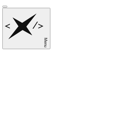
Menu
sk
en
ru