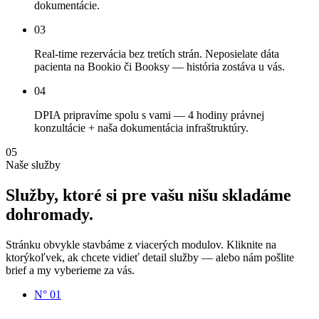
dokumentácie.
03
Real-time rezervácia bez tretích strán. Neposielate dáta
pacienta na Bookio či Booksy — história zostáva u vás.
04
DPIA pripravíme spolu s vami — 4 hodiny právnej
konzultácie + naša dokumentácia infraštruktúry.
05
Naše služby
Služby,
ktoré
si
pre
vašu
nišu
skladáme
dohromady.
Stránku obvykle stavbáme z viacerých modulov. Kliknite na
ktorýkoľvek, ak chcete vidieť detail služby — alebo nám pošlite
brief a my vyberieme za vás.
N°
01