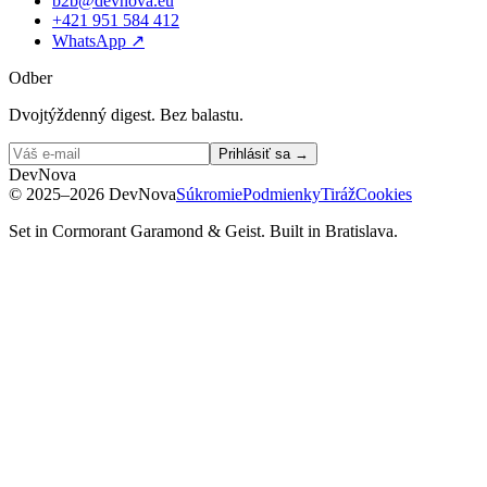
b2b@devnova.eu
+421 951 584 412
WhatsApp
↗
Odber
Dvojtýždenný digest. Bez balastu.
Prihlásiť sa →
D
e
v
N
o
v
a
©
2025–2026
DevNova
Súkromie
Podmienky
Tiráž
Cookies
Set in Cormorant Garamond & Geist. Built in Bratislava.