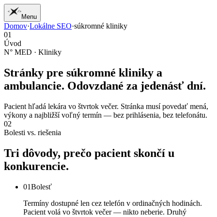
Menu
Domov
·
Lokálne SEO
·
súkromné kliniky
01
Domov
01
02
Práca
Úvod
03
Služby
N° MED · Kliniky
04
Žurnál
05
Štúdio
Stránky pre
súkromné kliniky
a
06
Kontakt
ambulancie. Odovzdané za jedenásť dní.
Pacient hľadá lekára vo štvrtok večer. Stránka musí povedať mená,
výkony a najbližší voľný termín — bez prihlásenia, bez telefonátu.
02
Bolesti vs. riešenia
Tri
dôvody,
prečo
pacient
skončí
u
konkurencie.
01
Bolesť
Termíny dostupné len cez telefón v ordinačných hodinách.
Pacient volá vo štvrtok večer — nikto neberie. Druhý