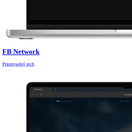
FB Network
Priemyselný tech