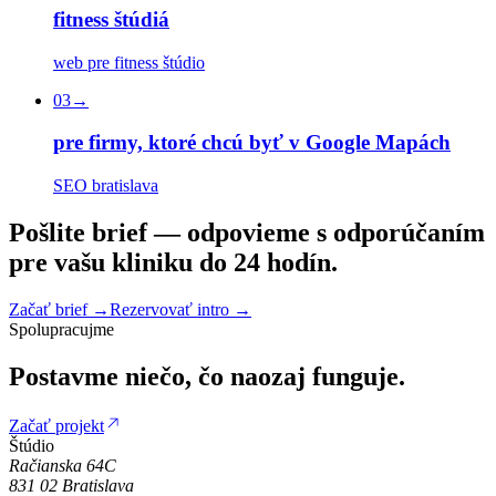
fitness štúdiá
web pre fitness štúdio
03
→
pre firmy, ktoré chcú byť v Google Mapách
SEO bratislava
P
o
š
l
i
t
e
b
r
i
e
f
—
o
d
p
o
v
i
e
m
e
s
o
d
p
o
r
ú
č
a
n
í
m
p
r
e
v
a
š
u
k
l
i
n
i
k
u
d
o
2
4
h
o
d
í
n
.
Začať brief
→
Rezervovať intro
→
Spolupracujme
Postavme
niečo,
čo
naozaj
funguje.
Začať projekt
Štúdio
Račianska 64C
831 02
Bratislava