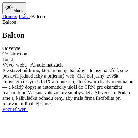
Menu
Domov
·
Práca
·
Balcon
01
Domov
Balcon
02
Práca
03
Služby
B
a
l
c
o
n
04
Žurnál
05
Štúdio
Odvetvie
06
Kontakt
Construction
Build
Vývoj webu · AI automatizácia
Pre stavebnú firmu, ktorá montuje balkóny a terasy na kľúč, sme
postavili jednoduchý a príjemný web. Cieľ bol jasný: zvýšiť
konverziu čistým UI/UX a funnelom, ktorý warm leady mení na hot
— a každý dopyt sa automaticky uloží do CRM pre okamžitú
reakciu tímu.
Väčšina zákazníkov sú obyvatelia Slovenska. Pridali
sme aj kalkulačku odhadu ceny, aby mala firma flexibilitu pri
rokovaní o finálnej sume.
Pozrieť web