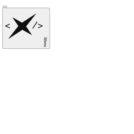
Menu
sk
en
ru