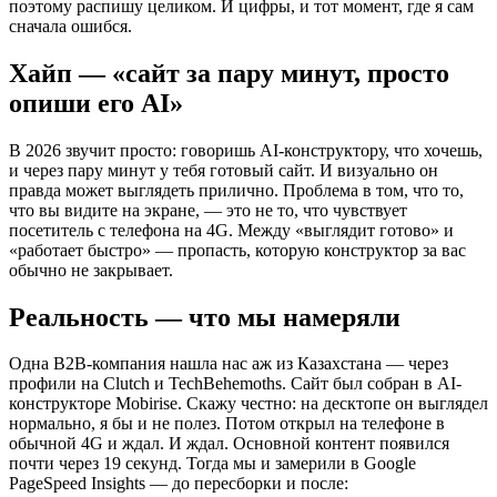
поэтому распишу целиком. И цифры, и тот момент, где я сам
сначала ошибся.
Хайп — «сайт за пару минут, просто
опиши его AI»
В 2026 звучит просто: говоришь AI-конструктору, что хочешь,
и через пару минут у тебя готовый сайт. И визуально он
правда может выглядеть прилично. Проблема в том, что то,
что вы видите на экране, — это не то, что чувствует
посетитель с телефона на 4G. Между «выглядит готово» и
«работает быстро» — пропасть, которую конструктор за вас
обычно не закрывает.
Реальность — что мы намеряли
Одна B2B-компания нашла нас аж из Казахстана — через
профили на Clutch и TechBehemoths. Сайт был собран в AI-
конструкторе Mobirise. Скажу честно: на десктопе он выглядел
нормально, я бы и не полез. Потом открыл на телефоне в
обычной 4G и ждал. И ждал. Основной контент появился
почти через 19 секунд. Тогда мы и замерили в Google
PageSpeed Insights — до пересборки и после: