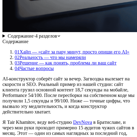
Содержание
·
4
разделов
Содержание
01
Хайп — «сайт за пару минут, просто опиши его AI»
02
Реальность — что мы намеряли
03
Решение — как понять, проблема ли ваш сайт
04
Частые вопросы
AI-конструктор соберёт сайт за вечер. Загвоздка вылезает на
скорости и SEO. Реальный пример из нашей студии: сайт
клиента грузил основной контент 18,7 секунды на мобайле,
Performance 54/100. После пересборки на собственном коде мы
получили 1,5 секунды и 99/100. Ниже — точные цифры, что
вызвало эту медлительность, и когда конструктор
действительно хватает.
Я Tair Khamitov, веду веб-студию
DevNova
в Братиславе, и
через мои руки проходит примерно 15 аудитов чужих сайтов в
месяц. Этот — один из самых наглядных за последний год,