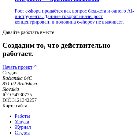
Рост e-shopu продаётся как вопрос бюджета и одного AI-
инструмента. Данные говорят иначе: рост
концентрирован, и половина e-shopov не выживает.
Давайте работать вместе
Создадим
то,
что
действительно
работает.
Начать проект
Студия
Račianska 64C
831 02
Bratislava
Slovakia
IČO
54730775
DIČ
3121342257
Карта сайта
Работы
Услуги
Журнал
Студия