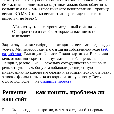
без сжатия — одни только картинки можно было облегчить
больше чем на 2 МБ. Плюс никакого кеширования. Страница
весила 3,5 МБ. Столько весит страница с видео — только
видео тут не было ).
AI-конструктор не строит медленный сайт назло.
Он строит его из слоёв, которые за вас никто не
выключит.
Задача звучала так: гибридный лендинг с ветками под каждую
услугу. Мы пересобрали его с нуля на собственном коде (
веб-
разработка
). Выкинули балласт. Сжали картинки. Включили
кеш, отложили скрипты. Результат — в таблице выше. Цена:
Лендинг, разово €349. Поскольку сотрудничество вышло на
редкость удачным, бонусом добавили расширенную
индексацию по ключевым словам и автоматическую отправку
заявок с формы прямо на их корпоративную почту. Весь кейс
с фото до/после — на
странице проекта
.
Решение — как понять, проблема ли
ваш сайт
Если бы вы сидели напротив, вот что я сделал бы первым