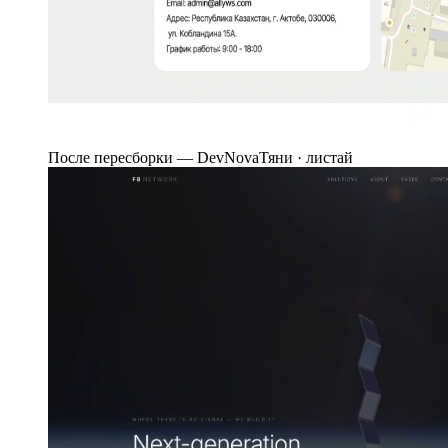
После пересборки — DevNova
Тяни · листай