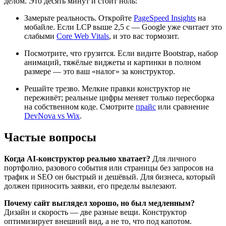
делом. Это десять минут и стоит ноль:
Замерьте реальность. Откройте
PageSpeed Insights
на
мобайле. Если LCP выше 2,5 с — Google уже считает это
слабыми
Core Web Vitals
, и это вас тормозит.
Посмотрите, что грузится. Если видите Bootstrap, набор
анимаций, тяжёлые виджеты и картинки в полном
размере — это ваш «налог» за конструктор.
Решайте трезво. Мелкие правки конструктор не
переживёт; реальные цифры меняет только пересборка
на собственном коде. Смотрите
прайс
или сравнение
DevNova vs Wix
.
Частые вопросы
Когда AI-конструктор реально хватает?
Для личного
портфолио, разового события или страницы без запросов на
трафик и SEO он быстрый и дешёвый. Для бизнеса, который
должен приносить заявки, его пределы вылезают.
Почему сайт выглядел хорошо, но был медленным?
Дизайн и скорость — две разные вещи. Конструктор
оптимизирует внешний вид, а не то, что под капотом.