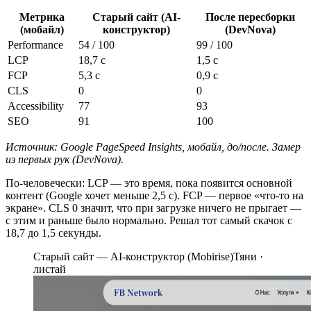
Метрика
Старый сайт (AI-
После пересборки
(мобайл)
конструктор)
(DevNova)
Performance
54 / 100
99 / 100
LCP
18,7 с
1,5 с
FCP
5,3 с
0,9 с
CLS
0
0
Accessibility
77
93
SEO
91
100
Источник: Google PageSpeed Insights, мобайл, до/после. Замер
из первых рук (DevNova).
По-человечески: LCP — это время, пока появится основной
контент (Google хочет меньше 2,5 с). FCP — первое «что-то на
экране». CLS 0 значит, что при загрузке ничего не прыгает —
с этим и раньше было нормально. Решал тот самый скачок с
18,7 до 1,5 секунды.
Старый сайт — AI-конструктор (Mobirise)
Тяни ·
листай