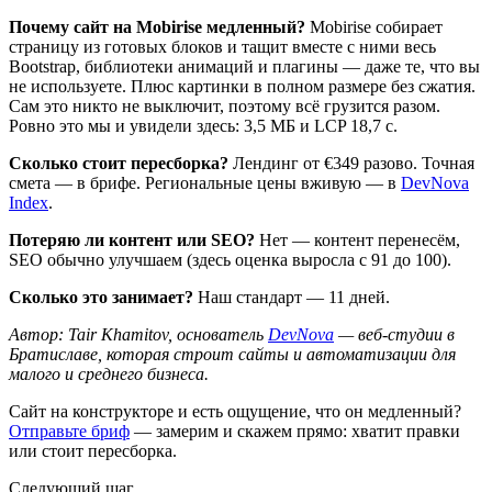
Почему сайт на Mobirise медленный?
Mobirise собирает
страницу из готовых блоков и тащит вместе с ними весь
Bootstrap, библиотеки анимаций и плагины — даже те, что вы
не используете. Плюс картинки в полном размере без сжатия.
Сам это никто не выключит, поэтому всё грузится разом.
Ровно это мы и увидели здесь: 3,5 МБ и LCP 18,7 с.
Сколько стоит пересборка?
Лендинг от €349 разово. Точная
смета — в брифе. Региональные цены вживую — в
DevNova
Index
.
Потеряю ли контент или SEO?
Нет — контент перенесём,
SEO обычно улучшаем (здесь оценка выросла с 91 до 100).
Сколько это занимает?
Наш стандарт — 11 дней.
Автор: Tair Khamitov, основатель
DevNova
— веб-студии в
Братиславе, которая строит сайты и автоматизации для
малого и среднего бизнеса.
Сайт на конструкторе и есть ощущение, что он медленный?
Отправьте бриф
— замерим и скажем прямо: хватит правки
или стоит пересборка.
Следующий шаг