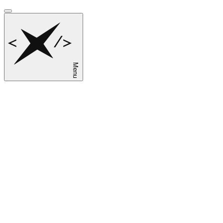
Menu
sk
en
ru