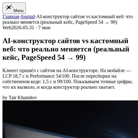
Menu
Главная
·
Journal
·
AI-конструктор сайтов vs кастомный веб: что
01
Главная
реально меняется (реальный кейс, PageSpeed 54 → 99)
02
Работы
Web
2026-05-31
·
7
мин
03
Услуги
04
Журнал
AI-конструктор сайтов vs кастомный
05
Студия
веб: что реально меняется (реальный
06
Контакт
кейс, PageSpeed 54 → 99)
Клиент пришёл с сайтом на AI-конструкторе. На мобайле —
LCP 18,7 с и Performance 54/100. После пересборки на
собственном коде: 1,5 с и 99/100. Показываем точные цифры,
что их вызвало, и когда конструктор реально хватает.
by
Tair Khamitov