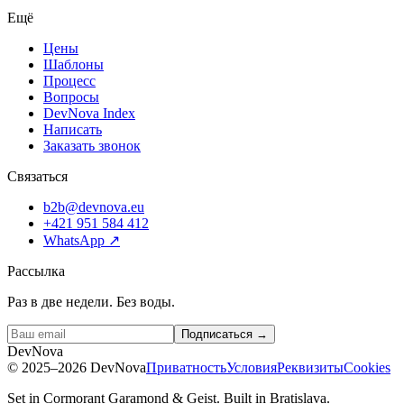
Ещё
Цены
Шаблоны
Процесс
Вопросы
DevNova Index
Написать
Заказать звонок
Связаться
b2b@devnova.eu
+421 951 584 412
WhatsApp
↗
Рассылка
Раз в две недели. Без воды.
Подписаться →
D
e
v
N
o
v
a
©
2025–2026
DevNova
Приватность
Условия
Реквизиты
Cookies
Set in Cormorant Garamond & Geist. Built in Bratislava.