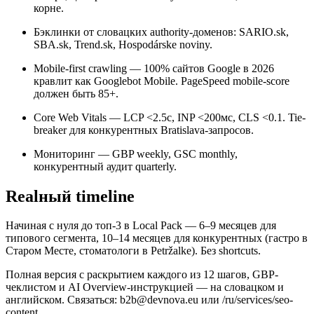
корне.
Бэклинки от словацких authority-доменов: SARIO.sk,
SBA.sk, Trend.sk, Hospodárske noviny.
Mobile-first crawling — 100% сайтов Google в 2026
кравлит как Googlebot Mobile. PageSpeed mobile-score
должен быть 85+.
Core Web Vitals — LCP <2.5с, INP <200мс, CLS <0.1. Tie-
breaker для конкурентных Bratislava-запросов.
Мониторинг — GBP weekly, GSC monthly,
конкурентный аудит quarterly.
Realный timeline
Начиная с нуля до топ-3 в Local Pack — 6–9 месяцев для
типового сегмента, 10–14 месяцев для конкурентных (гастро в
Старом Месте, стоматологи в Petržalke). Без shortcuts.
Полная версия с раскрытием каждого из 12 шагов, GBP-
чеклистом и AI Overview-инструкцией — на словацком и
английском. Связаться: b2b@devnova.eu или /ru/services/seo-
content.