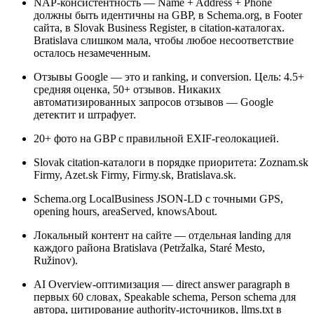
NAP-консистентность — Name + Address + Phone
должны быть идентичны на GBP, в Schema.org, в Footer
сайта, в Slovak Business Register, в citation-каталогах.
Bratislava слишком мала, чтобы любое несоответствие
осталось незамеченным.
Отзывы Google — это и ranking, и conversion. Цель: 4.5+
средняя оценка, 50+ отзывов. Никаких
автоматизированных запросов отзывов — Google
детектит и штрафует.
20+ фото на GBP с правильной EXIF-геолокацией.
Slovak citation-каталоги в порядке приоритета: Zoznam.sk
Firmy, Azet.sk Firmy, Firmy.sk, Bratislava.sk.
Schema.org LocalBusiness JSON-LD с точными GPS,
opening hours, areaServed, knowsAbout.
Локальный контент на сайте — отдельная landing для
каждого района Bratislava (Petržalka, Staré Mesto,
Ružinov).
AI Overview-оптимизация — direct answer paragraph в
первых 60 словах, Speakable schema, Person schema для
автора, цитирование authority-источников, llms.txt в