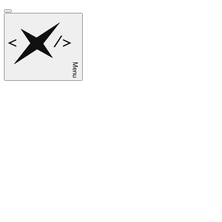
Menu
sk
en
ru