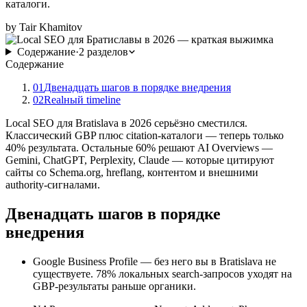
каталоги.
by
Tair Khamitov
Содержание
·
2
разделов
Содержание
01
Двенадцать шагов в порядке внедрения
02
Realный timeline
Local SEO для Bratislava в 2026 серьёзно сместился.
Классический GBP плюс citation-каталоги — теперь только
40% результата. Остальные 60% решают AI Overviews —
Gemini, ChatGPT, Perplexity, Claude — которые цитируют
сайты со Schema.org, hreflang, контентом и внешними
authority-сигналами.
Двенадцать шагов в порядке
внедрения
Google Business Profile — без него вы в Bratislava не
существуете. 78% локальных search-запросов уходят на
GBP-результаты раньше органики.