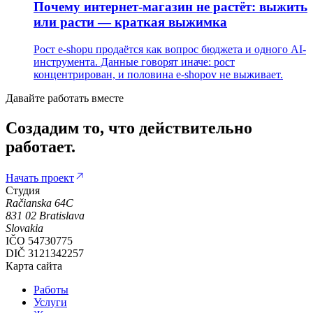
Почему интернет-магазин не растёт: выжить
или расти — краткая выжимка
Рост e-shopu продаётся как вопрос бюджета и одного AI-
инструмента. Данные говорят иначе: рост
концентрирован, и половина e-shopov не выживает.
Давайте работать вместе
Создадим
то,
что
действительно
работает.
Начать проект
Студия
Račianska 64C
831 02
Bratislava
Slovakia
IČO
54730775
DIČ
3121342257
Карта сайта
Работы
Услуги