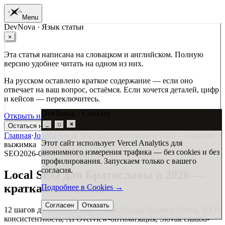
Menu
DevNova · Язык статьи
01
Главная
×
02
Работы
03
Услуги
Эта статья написана на словацком и английском. Полную
04
Журнал
версию удобнее читать на одном из них.
05
Студия
06
Контакт
На русском оставлено краткое содержание — если оно
отвечает на ваш вопрос, остаёмся. Если хочется деталей, цифр
и кейсов — переключитесь.
DevNova · Cookies
Открыть на SK →
Open in EN →
×
_
▢
Остаться на RU выжимке →
Главная
·
Journal
·
Local SEO для Братиславы в 2026 — краткая
Этот сайт использует Vercel Analytics для
выжимка
анонимного измерения трафика — без cookies и без
SEO
2026-05-25
·
15
мин
профилирования. Запускаем только с вашего
согласия.
Local SEO для Братиславы в 2026 —
краткая выжимка
Подробнее в Cookies
→
Согласен
Отказать
12 шагов до топ-3 в Google Maps. Google Business Profile, NAP-
консистентность, AI Overview-оптимизация, Slovak citation-