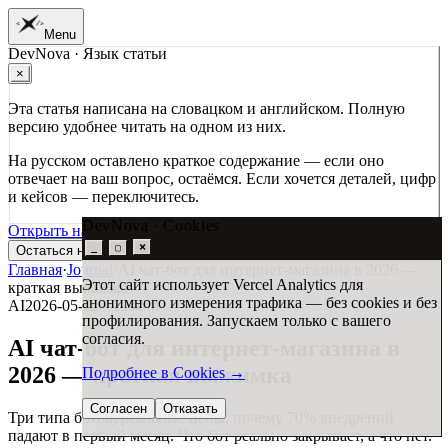
Menu
DevNova · Язык статьи
01
Главная
×
02
Работы
03
Услуги
Эта статья написана на словацком и английском. Полную
04
Журнал
версию удобнее читать на одном из них.
05
Студия
06
Контакт
На русском оставлено краткое содержание — если оно
отвечает на ваш вопрос, остаёмся. Если хочется деталей, цифр
и кейсов — переключитесь.
DevNova · Cookies
Открыть на SK →
Open in EN →
×
_
▢
Остаться на RU выжимке →
Главная
·
Journal
·
AI чат-бот для интернет-магазина в 2026 —
Этот сайт использует Vercel Analytics для
краткая выжимка
анонимного измерения трафика — без cookies и без
AI
2026-05-22
·
13
мин
профилирования. Запускаем только с вашего
согласия.
AI чат-бот для интернет-магазина в
2026 — краткая выжимка
Подробнее в Cookies
→
Согласен
Отказать
Три типа ботов, реальные цены, почему 70% внедрений
падают в первый месяц. Что бот реально закрывает, а что нет.