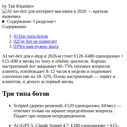
by
Tair Khamitov
Содержание
·
3
разделов
Содержание
01
Три типа ботов
02
Где бот не помогает
03
Что вам нужно знать
AI чат-бот для e-shop в 2026-м стоит €120–€480 единоразово +
€15–€80 в месяц по типу и объёму диалогов. Хорошо
настроенный бот закрывает 60–75% типовых вопросов
клиента, освобождает 8–12 часов в неделю и поднимает
conversion rate на 18–32%. Плохо настроенный — теряет и
клиентов, и деньги за первый месяц.
Три типа ботов
Scripted (дерево решений, €120 единоразово, €0/мес) —
отвечает только на заранее определённые вопросы.
Падает при первом непредвиденном.
AI (GPT-5, Claude Sonnet 4.7, €180 единоразово + €15–