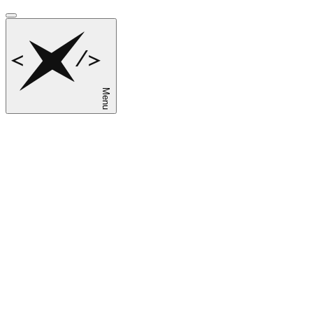
Menu
sk
en
ru