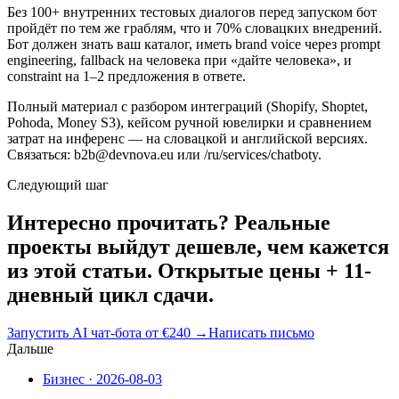
Без 100+ внутренних тестовых диалогов перед запуском бот
пройдёт по тем же граблям, что и 70% словацких внедрений.
Бот должен знать ваш каталог, иметь brand voice через prompt
engineering, fallback на человека при «дайте человека», и
constraint на 1–2 предложения в ответе.
Полный материал с разбором интеграций (Shopify, Shoptet,
Pohoda, Money S3), кейсом ручной ювелирки и сравнением
затрат на инференс — на словацкой и английской версиях.
Связаться: b2b@devnova.eu или /ru/services/chatboty.
Следующий шаг
Интересно прочитать? Реальные
проекты выйдут дешевле, чем кажется
из этой статьи. Открытые цены + 11-
дневный цикл сдачи.
Запустить AI чат-бота от €240
→
Написать письмо
Дальше
Бизнес
·
2026-08-03