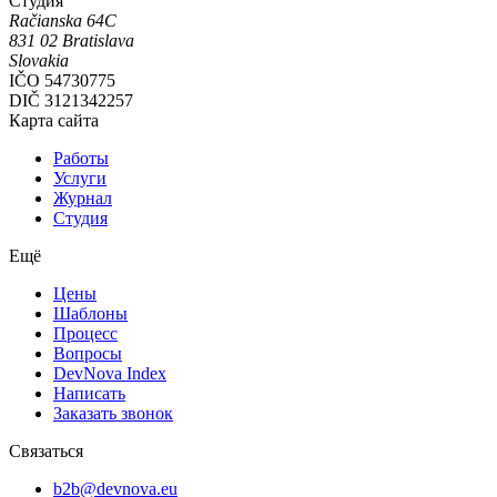
Студия
Račianska 64C
831 02
Bratislava
Slovakia
IČO
54730775
DIČ
3121342257
Карта сайта
Работы
Услуги
Журнал
Студия
Ещё
Цены
Шаблоны
Процесс
Вопросы
DevNova Index
Написать
Заказать звонок
Связаться
b2b@devnova.eu