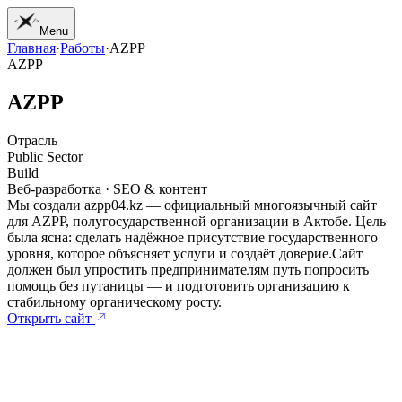
Menu
Главная
·
Работы
·
AZPP
01
Главная
AZPP
02
Работы
03
Услуги
A
Z
P
P
04
Журнал
05
Студия
Отрасль
06
Контакт
Public Sector
Build
Веб-разработка · SEO & контент
Мы создали azpp04.kz — официальный многоязычный сайт
для AZPP, полугосударственной организации в Актобе. Цель
была ясна: сделать надёжное присутствие государственного
уровня, которое объясняет услуги и создаёт доверие.
Сайт
должен был упростить предпринимателям путь попросить
помощь без путаницы — и подготовить организацию к
стабильному органическому росту.
Открыть сайт