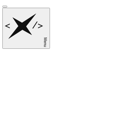
Menu
sk
en
ru